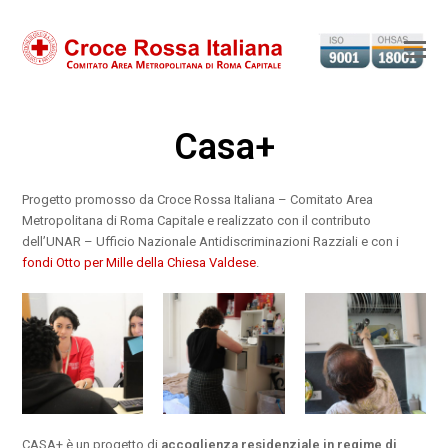
Ap
il
m
Casa+
m
Progetto promosso da Croce Rossa Italiana – Comitato Area
Metropolitana di Roma Capitale e realizzato con il contributo
dell’UNAR – Ufficio Nazionale Antidiscriminazioni Razziali e con i
fondi Otto per Mille della Chiesa Valdese
.
CASA+ è un progetto di
accoglienza residenziale in regime di