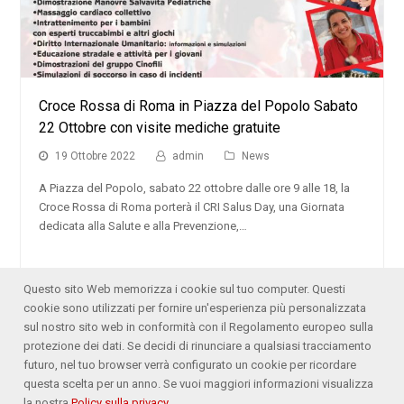
Croce Rossa di Roma in Piazza del Popolo Sabato
22 Ottobre con visite mediche gratuite
19 Ottobre 2022
admin
News
A Piazza del Popolo, sabato 22 ottobre dalle ore 9 alle 18, la
Croce Rossa di Roma porterà il CRI Salus Day, una Giornata
dedicata alla Salute e alla Prevenzione,…
Questo sito Web memorizza i cookie sul tuo computer. Questi
cookie sono utilizzati per fornire un'esperienza più personalizzata
sul nostro sito web in conformità con il Regolamento europeo sulla
protezione dei dati. Se decidi di rinunciare a qualsiasi tracciamento
futuro, nel tuo browser verrà configurato un cookie per ricordare
questa scelta per un anno. Se vuoi maggiori informazioni visualizza
Pagina
1
Pagina
2
Pagina
3
Pagina
4
…
Pagina
9
Successivo
la nostra
Policy sulla privacy