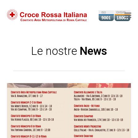
Ap
il
m
m
Le nostre
News