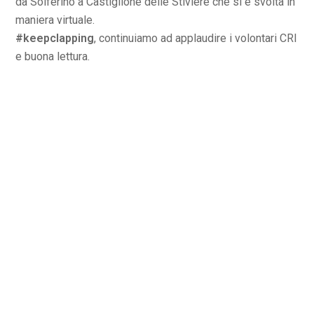
da Solferino a Castiglione delle Stiviere che si è svolta in
maniera virtuale.
#keepclapping
, continuiamo ad applaudire i volontari CRI
e buona lettura.