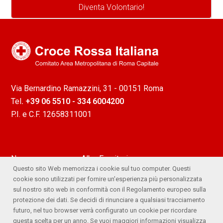
Diventa Volontario!
Via Bernardino Ramazzini, 31 - 00151 Roma
Tel
. +39 06 5510 - 334 6004200
P.I. e C.F. 12658311001
News
Albo Fornitori
Questo sito Web memorizza i cookie sul tuo computer. Questi
Attività
Ufficio Stampa
cookie sono utilizzati per fornire un'esperienza più personalizzata
sul nostro sito web in conformità con il Regolamento europeo sulla
Lavora con noi
Comitato Trasparente
protezione dei dati. Se decidi di rinunciare a qualsiasi tracciamento
futuro, nel tuo browser verrà configurato un cookie per ricordare
Whistleblowing
questa scelta per un anno. Se vuoi maggiori informazioni visualizza