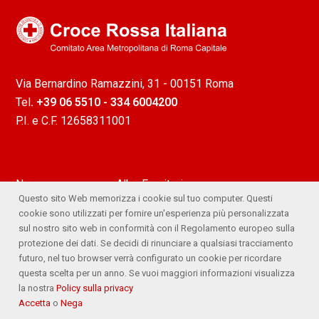
Via Bernardino Ramazzini, 31 - 00151 Roma
Tel
. +39 06 5510 - 334 6004200
P.I. e C.F. 12658311001
News
Albo Fornitori
Questo sito Web memorizza i cookie sul tuo computer. Questi
Attività
Ufficio Stampa
cookie sono utilizzati per fornire un'esperienza più personalizzata
sul nostro sito web in conformità con il Regolamento europeo sulla
Lavora con noi
Comitato Trasparente
protezione dei dati. Se decidi di rinunciare a qualsiasi tracciamento
futuro, nel tuo browser verrà configurato un cookie per ricordare
Whistleblowing
questa scelta per un anno. Se vuoi maggiori informazioni visualizza
la nostra
Policy sulla privacy
Accetta
o
Nega