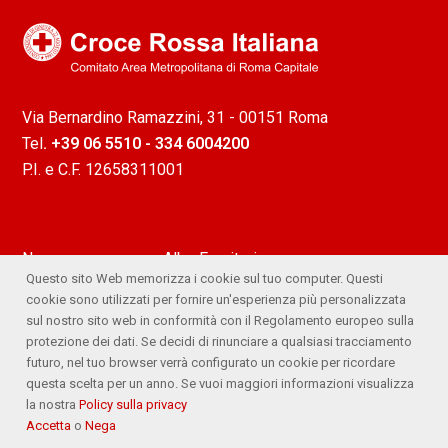
Via Bernardino Ramazzini, 31 - 00151 Roma
Tel
. +39 06 5510 - 334 6004200
P.I. e C.F. 12658311001
News
Albo Fornitori
Questo sito Web memorizza i cookie sul tuo computer. Questi
Attività
Ufficio Stampa
cookie sono utilizzati per fornire un'esperienza più personalizzata
sul nostro sito web in conformità con il Regolamento europeo sulla
Lavora con noi
Comitato Trasparente
protezione dei dati. Se decidi di rinunciare a qualsiasi tracciamento
futuro, nel tuo browser verrà configurato un cookie per ricordare
Whistleblowing
questa scelta per un anno. Se vuoi maggiori informazioni visualizza
la nostra
Policy sulla privacy
Accetta
o
Nega