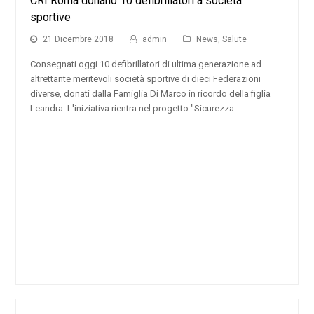
CRI Roma donano 10 defibrillatori a società
sportive
21 Dicembre 2018
admin
News
,
Salute
Consegnati oggi 10 defibrillatori di ultima generazione ad
altrettante meritevoli società sportive di dieci Federazioni
diverse, donati dalla Famiglia Di Marco in ricordo della figlia
Leandra. L'iniziativa rientra nel progetto "Sicurezza…