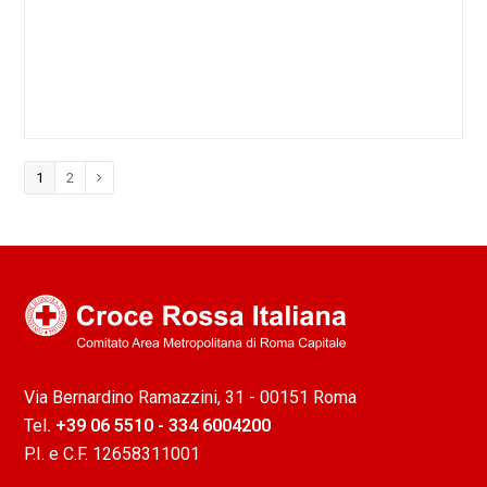
Pagina
1
Pagina
2
Successivo
Via Bernardino Ramazzini, 31 - 00151 Roma
Tel
. +39 06 5510 - 334 6004200
P.I. e C.F. 12658311001