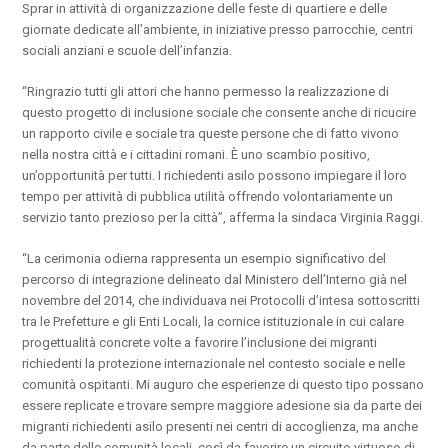
Sprar in attività di organizzazione delle feste di quartiere e delle
giornate dedicate all’ambiente, in iniziative presso parrocchie, centri
sociali anziani e scuole dell’infanzia.
“Ringrazio tutti gli attori che hanno permesso la realizzazione di
questo progetto di inclusione sociale che consente anche di ricucire
un rapporto civile e sociale tra queste persone che di fatto vivono
nella nostra città e i cittadini romani. È uno scambio positivo,
un’opportunità per tutti. I richiedenti asilo possono impiegare il loro
tempo per attività di pubblica utilità offrendo volontariamente un
servizio tanto prezioso per la città”, afferma la sindaca Virginia Raggi.
“La cerimonia odierna rappresenta un esempio significativo del
percorso di integrazione delineato dal Ministero dell’Interno già nel
novembre del 2014, che individuava nei Protocolli d’intesa sottoscritti
tra le Prefetture e gli Enti Locali, la cornice istituzionale in cui calare
progettualità concrete volte a favorire l’inclusione dei migranti
richiedenti la protezione internazionale nel contesto sociale e nelle
comunità ospitanti. Mi auguro che esperienze di questo tipo possano
essere replicate e trovare sempre maggiore adesione sia da parte dei
migranti richiedenti asilo presenti nei centri di accoglienza, ma anche
da parte delle comunità locali, così da favorire un circuito virtuoso di