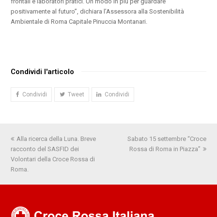
frontali e laboratori pratici. Un modo in più per guardare
positivamente al futuro”, dichiara l’Assessora alla Sostenibilità
Ambientale di Roma Capitale Pinuccia Montanari.
Condividi l'articolo
Condividi
Tweet
Condividi
Post
Alla ricerca della Luna. Breve
Sabato 15 settembre “Croce
articolo
racconto del SASFID dei
precedente:
Rossa di Roma in Piazza”
successivo:
Volontari della Croce Rossa di
Roma.