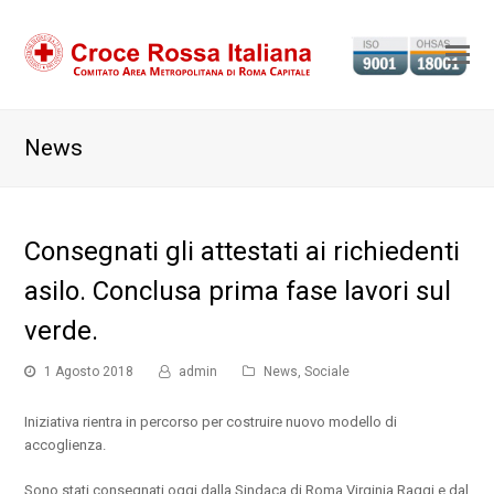
Ap
il
m
News
m
Consegnati gli attestati ai richiedenti
asilo. Conclusa prima fase lavori sul
verde.
1 Agosto 2018
admin
News
,
Sociale
Iniziativa rientra in percorso per costruire nuovo modello di
accoglienza.
Sono stati consegnati oggi dalla Sindaca di Roma Virginia Raggi e dal