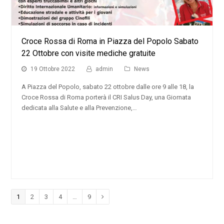
Croce Rossa di Roma in Piazza del Popolo Sabato
22 Ottobre con visite mediche gratuite
19 Ottobre 2022
admin
News
A Piazza del Popolo, sabato 22 ottobre dalle ore 9 alle 18, la
Croce Rossa di Roma porterà il CRI Salus Day, una Giornata
dedicata alla Salute e alla Prevenzione,…
Pagina
1
Pagina
2
Pagina
3
Pagina
4
…
Pagina
9
Successivo