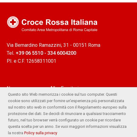
Via Bernardino Ramazzini, 31 - 00151 Roma
Tel
. +39 06 5510 - 334 6004200
P.I. e C.F. 12658311001
News
Albo Fornitori
Questo sito Web memorizza i cookie sul tuo computer. Questi
Attività
Ufficio Stampa
cookie sono utilizzati per fornire un'esperienza più personalizzata
sul nostro sito web in conformità con il Regolamento europeo sulla
Lavora con noi
Comitato Trasparente
protezione dei dati. Se decidi di rinunciare a qualsiasi tracciamento
futuro, nel tuo browser verrà configurato un cookie per ricordare
Whistleblowing
questa scelta per un anno. Se vuoi maggiori informazioni visualizza
la nostra
Policy sulla privacy