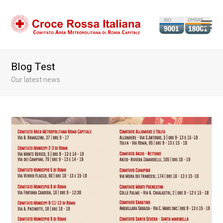
Ap
il
m
Blog Test
m
Our latest news