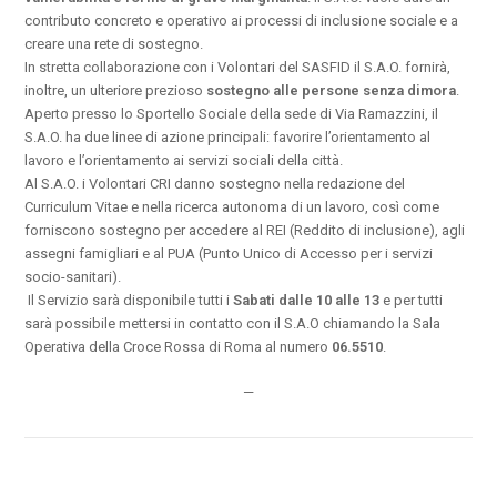
contributo concreto e operativo ai processi di inclusione sociale e a
creare una rete di sostegno.
In stretta collaborazione con i Volontari del SASFID il S.A.O. fornirà,
inoltre, un ulteriore prezioso
sostegno alle persone senza dimora
.
Aperto presso lo Sportello Sociale della sede di Via Ramazzini, il
S.A.O. ha due linee di azione principali: favorire l’orientamento al
lavoro e l’orientamento ai servizi sociali della città.
Al S.A.O. i Volontari CRI danno sostegno nella redazione del
Curriculum Vitae e nella ricerca autonoma di un lavoro, così come
forniscono sostegno per accedere al REI (Reddito di inclusione), agli
assegni famigliari e al PUA (Punto Unico di Accesso per i servizi
socio-sanitari).
Il Servizio sarà disponibile tutti i
Sabati dalle 10 alle 13
e per tutti
sarà possibile mettersi in contatto con il S.A.O chiamando la Sala
Operativa della Croce Rossa di Roma al numero
06.5510
.
—