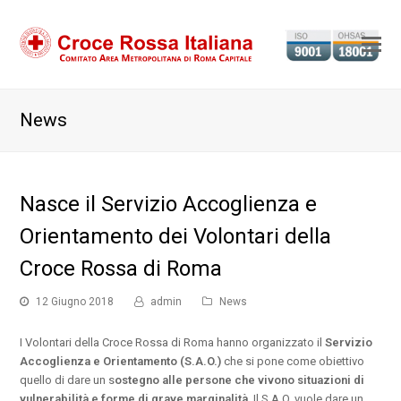
Ap
il
m
News
m
Nasce il Servizio Accoglienza e
Orientamento dei Volontari della
Croce Rossa di Roma
12 Giugno 2018
admin
News
I Volontari della Croce Rossa di Roma hanno organizzato il
Servizio
Accoglienza e Orientamento (S.A.O.)
che si pone come obiettivo
quello di dare un s
ostegno alle persone che vivono situazioni di
vulnerabilità e forme di grave marginalità
. Il S.A.O. vuole dare un