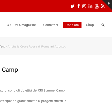
Twitter
Facebook
Instagram
LinkedIn
Youtu
RS
CRIROMA magazine
Contattaci
Dona ora
Shop
Test
»
Anche la Croce Rossa di Roma ad Agosto…
er Camp
 futuro: sono gli obiettivi del CRI Summer Camp
artecipando gratuitamente ai progetti attivati in