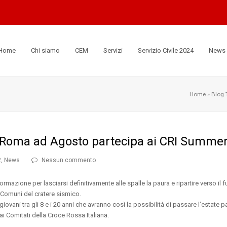
Home
Chi siamo
CEM
Servizi
Servizio Civile 2024
News
Home
»
Blog 
i Roma ad Agosto partecipa ai CRI Summ
2
,
News
Nessun commento
ormazione per lasciarsi definitivamente alle spalle la paura e ripartire verso il
1 Comuni del cratere sismico.
iovani tra gli 8 e i 20 anni che avranno così la possibilità di passare l’estate p
ai Comitati della Croce Rossa Italiana.