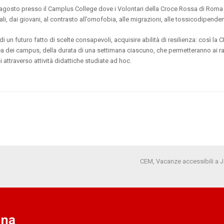
agosto presso il Camplus College dove i Volontari della Croce Rossa di Roma 
i, dai giovani, al contrasto all’omofobia, alle migrazioni, alle tossicodipendenz
di un futuro fatto di scelte consapevoli, acquisire abilità di resilienza: così la C
idea dei campus, della durata di una settimana ciascuno, che permetteranno ai rag
attraverso attività didattiche studiate ad hoc.
CEM, Vacanze accessibili a Je
articolo
successivo: