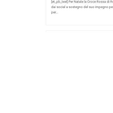
[et_pb_text] Per Natale la Croce Rossa di
dai social a sostegno del suo impegno per 
per…
Progetto inclusione sociale rom. P
Roma e Confcooperative Roma
13 Novembre 2018
admin
Croce Rossa Italiana – Comitato Area Metr
Confcooperative Roma hanno siglato un pro
sostenere l’inserimento lavorativo di sogge
marginalità…
In vista del Natale la CRI di Roma o
novembre un appuntamento con la So