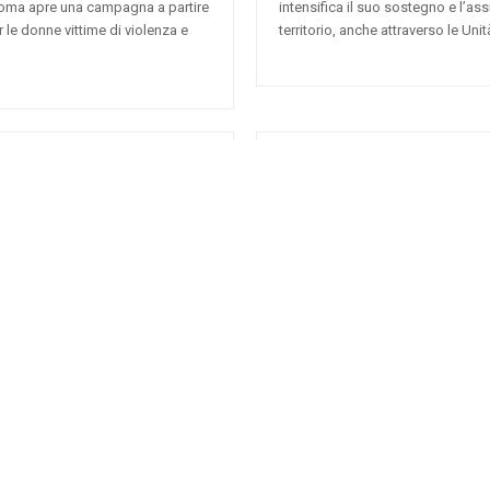
 Roma apre una campagna a partire
intensifica il suo sostegno e l’ass
le donne vittime di violenza e
territorio, anche attraverso le Uni
rotocollo Croce Rossa di
Il racconto di Christian, un
di Roma
News
,
Sociale
12 Novembre 2018
admi
opolitana di Roma Capitale - e
La Croce Rossa è la mia famiglia. 
tocollo d'intesa finalizzato a
agli altri un po' di aiuto. Sono le
tti svantaggiati in condizione di
rganizza il 24 e 25
Il Progetto Rete Anti Viol
lidarietà a favore delle
31 Ottobre 2018
admin