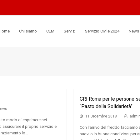
Home
Chi siamo
CEM
Servizi
Servizio Civile 2024
News
CRI Roma per le persone se
“Pasto della Solidarietà”
ews
11 Dicembre 2018
admi
vuto modo di esprimere nei
assicurare il proprio servizio e
Con l'arrivo del freddo facciamo 
ngraziamento lo…
nuovi o in buone condizioni per a