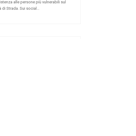
istenza alle persone più vulnerabili sul
tà di Strada. Sui social…
 nuovo Volontario della Croce Rossa
n
News
,
Sociale
Ho ricevuto tanto e ora voglio restituire
 parole di Christian, un giovane uomo di 36…
enza della Croce Rossa di Roma
News
,
Sociale