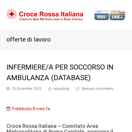
Ap
il
m
offerte di lavoro
m
INFERMIERE/A PER SOCCORSO IN
AMBULANZA (DATABASE)
23 Dicembre 2025
recruiting
Nessun commento
Pubblicato 8 mesi fa
Croce Rossa Italiana – Comitato Area
Metropolitana di Roma Capitale, aggiorna il