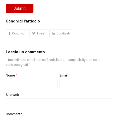
Submit
Condividi l'articolo
Condividi
Tweet
Condividi
Lascia un commento
Il tuo indirizzo email non sarà pubblicato.
I campi obbligatori sono
*
contrassegnati
Nome
*
Email
*
Sito web
Commento