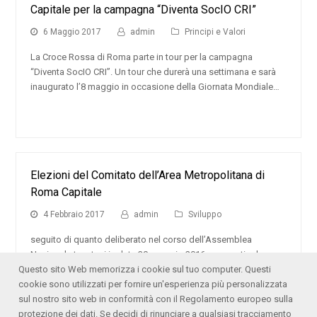
Capitale per la campagna “Diventa SocIO CRI”
6 Maggio 2017
admin
Principi e Valori
La Croce Rossa di Roma parte in tour per la campagna
“Diventa SocIO CRI”. Un tour che durerà una settimana e sarà
inaugurato l’8 maggio in occasione della Giornata Mondiale…
Elezioni del Comitato dell’Area Metropolitana di
Roma Capitale
4 Febbraio 2017
admin
Sviluppo
seguito di quanto deliberato nel corso dell’Assemblea
Nazionale tenutasi in data 30 gennaio 2016, con particolare
Questo sito Web memorizza i cookie sul tuo computer. Questi
riguardo alle decisioni assunte per l’ex Comitato Provinciale di
cookie sono utilizzati per fornire un'esperienza più personalizzata
Roma, il Presidente Nazionale con…
sul nostro sito web in conformità con il Regolamento europeo sulla
protezione dei dati. Se decidi di rinunciare a qualsiasi tracciamento